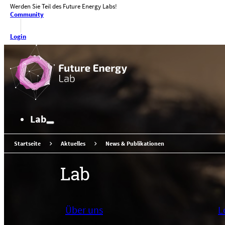
Werden Sie Teil des Future Energy Labs!
Zum Hauptinhalt springen
Zum Footer springen
Community
Login
Lab
Startseite
Aktuelles
News & Publikationen
Lab
Über uns
L