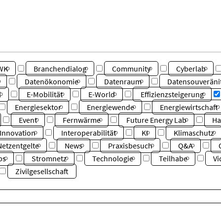
WK
Branchendialog
Community
Cyberlab
Datenökonomie
Datenraum
Datensouveräni
l
E-Mobilität
E-World
Effizienzsteigerung
Energiesektor
Energiewende
Energiewirtschaft
Event
Fernwärme
Future Energy Lab
Ha
Innovation
Interoperabilität
KI
Klimaschutz
Netzentgelte
News
Praxisbesuch
Q&A
ps
Stromnetz
Technologie
Teilhabe
Vi
Zivilgesellschaft