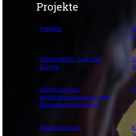
Projekte
Projekte
B
C
Dateninstitut – Use Case
D
Energie
S
DIMOS: Digitales
F
Identitätsmanagement und
Ökosystementwicklung
Klimakommune
K
T