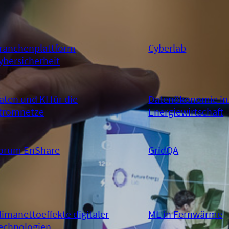
ranchenplattform
Cyberlab
ybersicherheit
aten und KI für die
Datenökonomie in
tromnetze
Energiewirtschaft
orum EnShare
GridQA
limanettoeffekte digitaler
ML in Fernwärme
echnologien