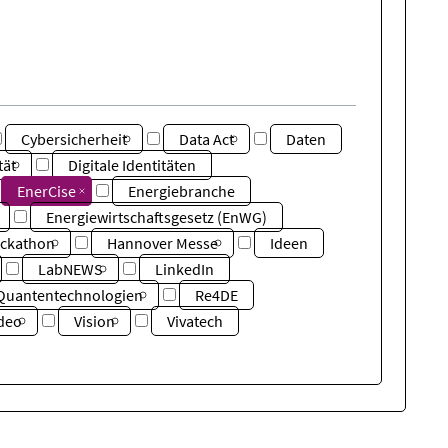
Cybersicherheit
Data Act
Daten
tät
Digitale Identitäten
EnerCise
Energiebranche
Energiewirtschaftsgesetz (EnWG)
ckathon
Hannover Messe
Ideen
LabNEWS
LinkedIn
Quantentechnologien
Re4DE
deo
Vision
Vivatech