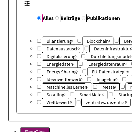
Alles
Beiträge
Publikationen
Bilanzierung
Blockchain
BM
Datenaustausch
Dateninfrastruktur
Digitalisierung
Durchleitungsmodel
Energiedaten
Energiedatenraum
Energy Sharing
EU-Datenstrategie
Ideenwettbewerb
Imagefilm
Maschinelles Lernen
Messe
Scouting
SmartMeter
Startu
Wettbewerb
zentral vs. dezentral