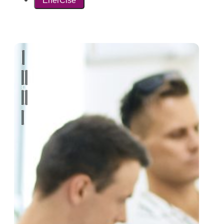
EnerCise
Cyberlab
Cybersicherheit
EnerCise