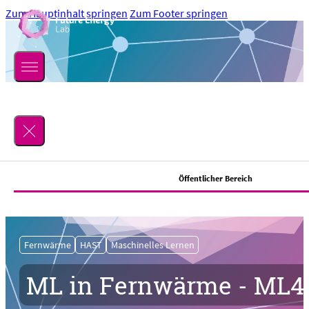
Zum Hauptinhalt springen
Zum Footer springen
Suchen
Öffentlicher Bereich
Lab
Fernwärme
HAST
Maschinelles Lernen
Über uns
ML in Fernwärme - ML
Location
Mitmachen
Team