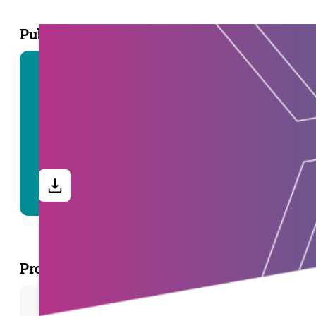
Publikation
BERICHT | 2,27 MB
Effizienzsteigerungen im Fernwärmesystembetrieb durc
Projektpartner