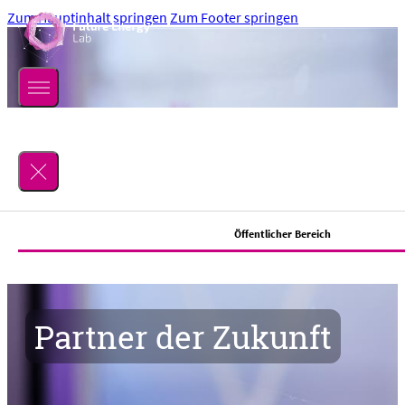
Zum Hauptinhalt springen
Zum Footer springen
Suchen
Öffentlicher Bereich
Lab
Partner der Zukunft
Über uns
Location
Mitmachen
Team