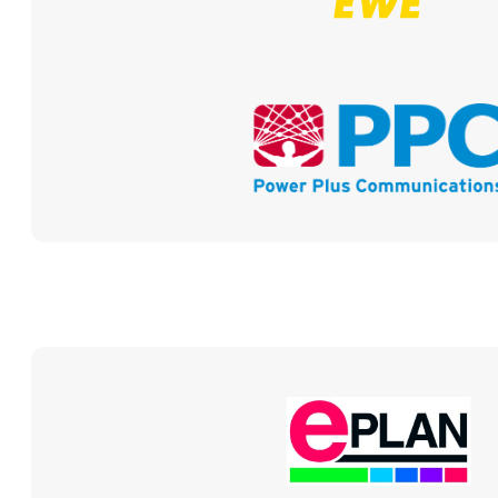
→ Space & Infrastruktur
Als Visibility Partner nutzt ihr unsere Räume: Co-Working für 