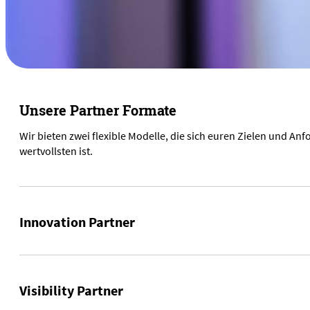
Unsere Partner Formate
Wir bieten zwei flexible Modelle, die sich euren Zielen und A
wertvollsten ist.
Innovation Partner
Als Innovation Partner profitiert ihr von exklusiven Inhalten
Visibility Partner
Digitalbranche.