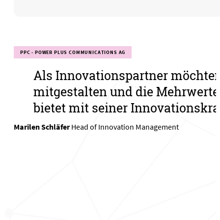
PPC - POWER PLUS COMMUNICATIONS AG
Als Innovationspartner möchten
mitgestalten und die Mehrwerte
bietet mit seiner Innovationskr
Carlotta Krone-Danhier
Ecosystem & Business Development 
Marilen Schläfer
Stephanie Kudak
Head of Innovation Management
Vertical Market Manager Energy
Julian Raach
Innovationmanager