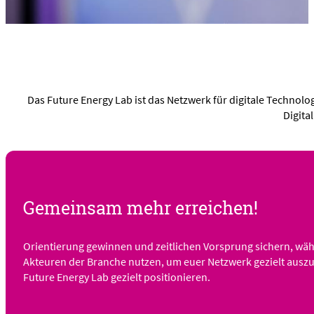
Partner
Start-ups
Projekte
Community
Projekte
Branchenplattform Cybersicherheit
Aktuelles
Cyberlab
News & Publikationen
Das Future Energy Lab ist das Netzwerk für digitale Technolog
Dateninstitut – Use Case Energie
Digita
Events
Daten und KI für die Stromnetze
Medien
Datenökonomie in der Energiewirtschaft
Magazin
DIMOS: Digitales Identitätsmanagement und
Podcast
Ökosystementwicklung
Videos
Forum EnShare
Gemeinsam mehr erreichen!
GridQA
Klimakommune
Orientierung gewinnen und zeitlichen Vorsprung sichern, wä
Klimanettoeffekte digitaler Technologien
Akteuren der Branche nutzen, um euer Netzwerk gezielt auszub
ML in Fernwärme
Future Energy Lab gezielt positionieren.
Übersicht von Piloten und Demonstrationsprojekte
Projekte erfüllt