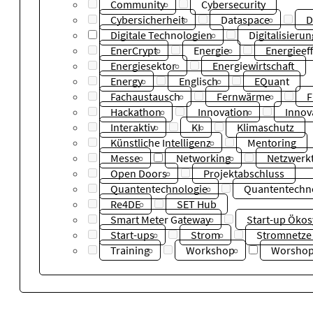
Community
Cybersecurity
Cybersicherheit
Dataspace
D
Digitale Technologien
Digitalisierun
EnerCrypt
Energie
Energieeff
Energiesektor
Energiewirtschaft
Energy
Englisch
EQuant
Fachaustausch
Fernwärme
F
Hackathon
Innovation
Innov
Interaktiv
KI
Klimaschutz
Künstliche Intelligenz
Mentoring
Messe
Networking
Netzwerkt
Open Doors
Projektabschluss
Quantentechnologie
Quantentechn
Re4DE
SET Hub
Smart Meter Gateway
Start-up Öko
Start-ups
Strom
Stromnetze
Training
Workshop
Worsho