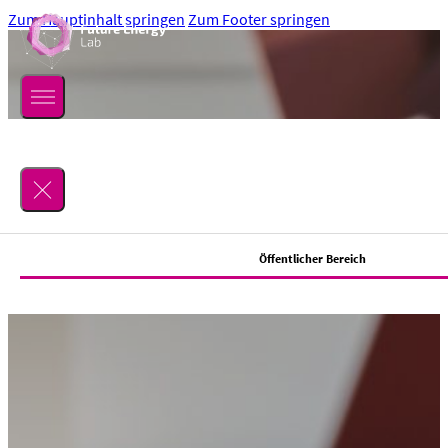
Zum Hauptinhalt springen
Zum Footer springen
Suchen
Öffentlicher Bereich
Lab
Über uns
Location
Mitmachen
Team