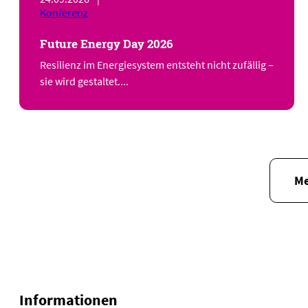
Konferenz
Future Energy Day 2026
Resilienz im Energiesystem entsteht nicht zufällig –
sie wird gestaltet....
Me
Informationen