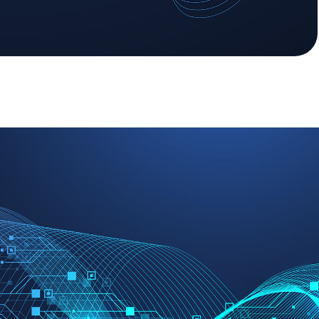
rete Daten- und KI-Anwendungen
rn erprobt. Ziel ist es, praktische
sse für einen breiten Einsatz im