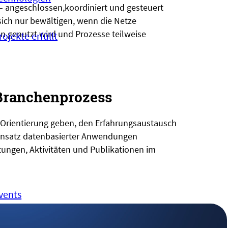
– angeschlossen,koordiniert und gesteuert
ich nur bewältigen, wenn die Netze
en genutzt wird und Prozesse teilweise
rojekte erfüllt
Branchenprozess
O
rientierung geben,
den Erfahrungsaustausch
insatz datenbasierter Anwendungen
ltungen
, Aktivitäten und
Publikationen
im
vents