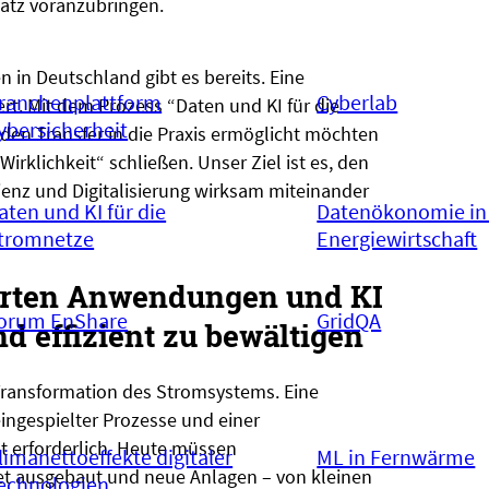
atz voranzubringen.
in Deutschland gibt es bereits. Eine
ranchenplattform
Cyberlab
t. Mit dem Prozess “Daten und KI für die
ybersicherheit
den Transfer in die Praxis ermöglicht möchten
irklichkeit“ schließen. Unser Ziel ist es, den
ienz und Digitalisierung wirksam miteinander
aten und KI für die
Datenökonomie in
tromnetze
Energiewirtschaft
ierten Anwendungen und KI
orum EnShare
GridQA
nd effizient zu bewältigen
Transformation des Stromsystems. Eine
eingespielter Prozesse und einer
 erforderlich. Heute müssen
limanettoeffekte digitaler
ML in Fernwärme
tet ausgebaut und neue Anlagen – von kleinen
echnologien