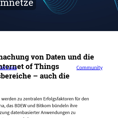
romnetze
machung von Daten und die
ternet of Things
tart-ups
Community
sbereiche – auch die
werden zu zentralen Erfolgsfaktoren für den
dena, das BDEW und Bitkom bündeln ihre
utzung datenbasierter Anwendungen zu