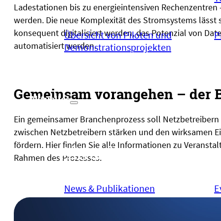
Ladestationen bis zu energieintensiven Rechenzentren 
werden. Die neue Komplexität des Stromsystems lässt s
konsequent digitalisiert werden, das Potenzial von Dat
Übersicht von Piloten und
P
automatisiert werden.
Demonstrationsprojekten
Gemeinsam vorangehen – der 
Aktuelles
Ein
ge
me
insamer
Branchenprozess
soll
Netzbetreibern
zwischen Netzbetreibern stärken und den wirksamen E
fördern.
Hier finden Sie alle Informationen zu Veransta
Aktuelles
Rahmen des Prozesses.
News & Publikationen
E