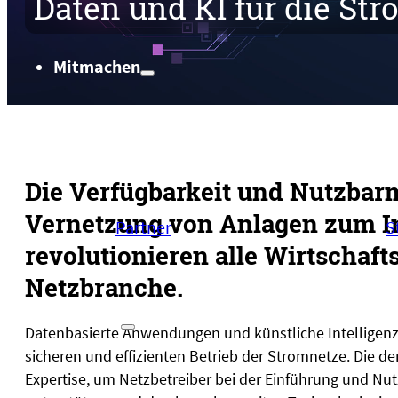
Daten und KI für die St
Mitmachen
Mitmachen
Die Verfügbarkeit und Nutzbar
Vernetzung von Anlagen zum In
Partner
S
revolutionieren alle Wirtschaft
Netzbranche.
Projekte
Datenbasierte Anwendungen und künstliche Intelligenz 
sicheren und effizienten Betrieb der Stromnetze. Die 
Expertise, um Netzbetreiber bei der Einführung und N