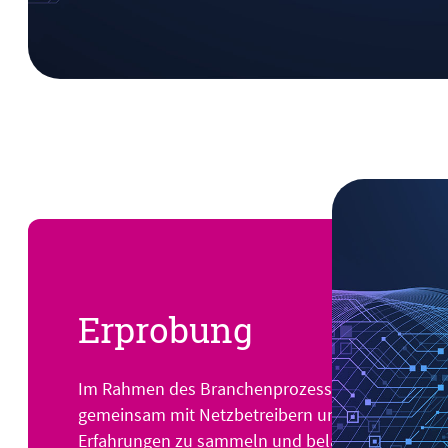
Erprobung
Im Rahmen des Branchenprozesses werden konk
gemeinsam mit Netzbetreibern und Lösungsanbiete
Erfahrungen zu sammeln und belastbare Erkenntni