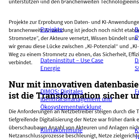
unterstützen und den branchenweiten Technologieeins
Projekte
Projekte zur Erprobung von Daten- und KI-Anwendungen 
Projekte
B
branchenweite Anwendung ist jedoch noch nicht etablier
C
Stromnetze”, der Akteure vernetzt, Wissen bündelt und 
wir genau diese Lücke zwischen „KI-Potenzial“ und „KI-W
Weg zu einem Stromnetz zu ebnen, das Sicherheit, Effiz
Dateninstitut – Use Case
D
verbindet.
Energie
S
Nur mit innovativen datenbas
DIMOS: Digitales
F
ist die Transformation sicher u
Identitätsmanagement und
Ökosystementwicklung
Die Anforderungen an Netzbetreiber steigen durch die 
tiefgreifende Digitalisierung der Netze war früher dank 
überschaubaren Anzahl von Akteuren und Anlagen nicht
Klimakommune
K
Netzanschlussprozesse beschleunigt, Netze zielgerich
T