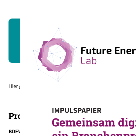
IMPULSPAPIER | 444 KB
Gemeinsam digitaler: Sechs
Anwendungen und KI im Str
Hier geht es zum
Vorgängerprojekt Data4Grid
Projektpartner
BDEW Kontakt: