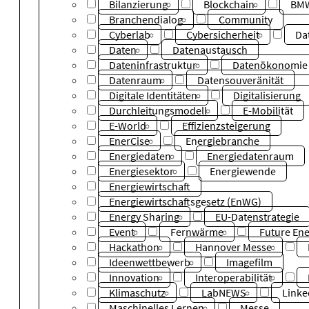
Bilanzierung
Blockchain
BM
Branchendialog
Community
Cyberlab
Cybersicherheit
Da
Daten
Datenaustausch
Dateninfrastruktur
Datenökonomie
Datenraum
Datensouveränität
Digitale Identitäten
Digitalisierung
Durchleitungsmodell
E-Mobilität
E-World
Effizienzsteigerung
EnerCise
Energiebranche
Energiedaten
Energiedatenraum
Energiesektor
Energiewende
Energiewirtschaft
Energiewirtschaftsgesetz (EnWG)
Energy Sharing
EU-Datenstrategie
Event
Fernwärme
Future Ene
Hackathon
Hannover Messe
Ideenwettbewerb
Imagefilm
Innovation
Interoperabilität
Klimaschutz
LabNEWS
Linke
Maschinelles Lernen
Messe