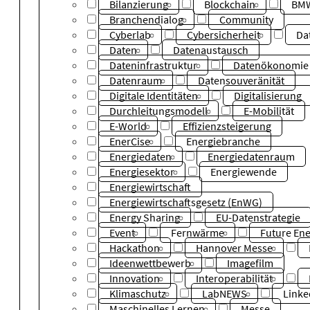
Bilanzierung
Blockchain
BM
Branchendialog
Community
Cyberlab
Cybersicherheit
Da
Daten
Datenaustausch
Dateninfrastruktur
Datenökonomie
Datenraum
Datensouveränität
Digitale Identitäten
Digitalisierung
Durchleitungsmodell
E-Mobilität
E-World
Effizienzsteigerung
EnerCise
Energiebranche
Energiedaten
Energiedatenraum
Energiesektor
Energiewende
Energiewirtschaft
Energiewirtschaftsgesetz (EnWG)
Energy Sharing
EU-Datenstrategie
Event
Fernwärme
Future Ene
Hackathon
Hannover Messe
Ideenwettbewerb
Imagefilm
Innovation
Interoperabilität
Klimaschutz
LabNEWS
Linke
Maschinelles Lernen
Messe