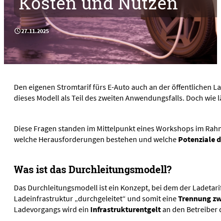
Kosten und Nutzen
Partner
Start-ups
Projekte
Community
27.11.2025
Projekte
Branchenplattform Cybersicherheit
Aktuelles
Cyberlab
News & Publikationen
Dateninstitut – Use Case Energie
Events
Daten und KI für die Stromnetze
Den eigenen Stromtarif fürs E-Auto auch an der öffentlichen L
Medien
dieses Modell als Teil des zweiten Anwendungsfalls. Doch wie l
Datenökonomie in der Energiewirtschaft
Magazin
DIMOS: Digitales Identitätsmanagement und
Podcast
Ökosystementwicklung
Diese Fragen standen im Mittelpunkt eines Workshops im Rahme
Videos
Forum EnShare
welche Herausforderungen bestehen und welche
Potenziale 
GridQA
Klimakommune
Was ist das Durchleitungsmodell?
Klimanettoeffekte digitaler Technologien
Das Durchleitungsmodell ist ein Konzept, bei dem der Ladetari
ML in Fernwärme
Ladeinfrastruktur „durchgeleitet“ und somit eine
Trennung zw
Übersicht von Piloten und Demonstrationsprojekte
Ladevorgangs wird ein
Infrastrukturentgelt
an den Betreiber 
Projekte erfüllt