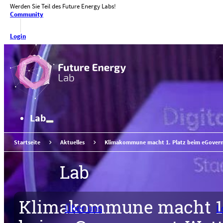
Werden Sie Teil des Future Energy Labs!
Zum Hauptinhalt springen
Zum Footer springen
Community
Login
Lab
Startseite
Aktuelles
Klimakommune macht 1. Platz beim eGove
Lab
Klimakommune macht 1.
Über uns
L