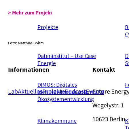
Projekte
> Mehr zum Projekt
Projekte
B
C
Foto: Matthias Böhm
Dateninstitut – Use Case
D
Energie
S
Informationen
Kontakt
DIMOS: Digitales
F
Lab
Aktuelles
Projekte
Podcast
Events
Future Energy
Identitätsmanagement und
Ökosystementwicklung
Wegelystr. 1
10623 Berlin
Klimakommune
K
T