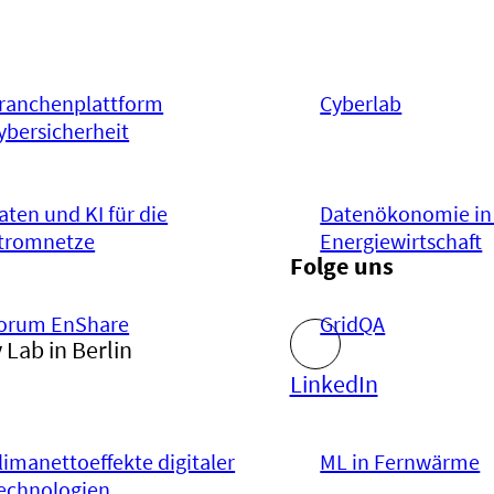
ranchenplattform
Cyberlab
ybersicherheit
aten und KI für die
Datenökonomie in
tromnetze
Energiewirtschaft
Folge uns
orum EnShare
GridQA
 Lab in Berlin
LinkedIn
limanettoeffekte digitaler
ML in Fernwärme
echnologien