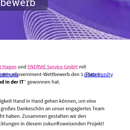
tbewerb
t Hagen
und
ENERVIE Service GmbH
mit
tart-ups
Community
ten eGovernment-Wettbewerb den 1. Platz in
d in der IT
” gewonnen hat.
ltigkeit Hand in Hand gehen können, um eine
n großes Dankeschön an unser engagiertes Team
acht haben. Zusammen gestalten wir den
icklungen in diesem zukunftsweisenden Projekt!