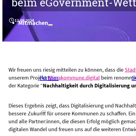
beim eGovernment-Wet
12.09.2024
Mitmachen
Mitmachen
Wir freuen uns riesig mitteilen zu können, dass die
Stad
Partner
S
unserem Projekt
Klimakommune.digital
beim renommier
der Kategorie “
Nachhaltigkeit durch Digitalisierung un
Dieses Ergebnis zeigt, dass Digitalisierung und Nachha
Projekte
bessere Zukunft für unsere Kommunen zu schaffen. Ei
und alle Partner:innen, die diesen Erfolg möglich gem
digitalen Wandel und freuen uns auf die weiteren Entw