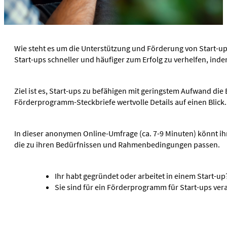
Partner
Start-ups
Projekte
Community
Projekte
Wie steht es um die Unterstützung und Förderung von Start-u
Branchenplattform Cybersicherheit
Aktuelles
Start-ups schneller und häufiger zum Erfolg zu verhelfen, ind
Cyberlab
News & Publikationen
Dateninstitut – Use Case Energie
Events
Daten und KI für die Stromnetze
Ziel ist es, Start-ups zu befähigen mit geringstem Aufwand d
Medien
Datenökonomie in der Energiewirtschaft
Förderprogramm-Steckbriefe wertvolle Details auf einen Blick.
Magazin
DIMOS: Digitales Identitätsmanagement und
Podcast
Ökosystementwicklung
Videos
In dieser anonymen Online-Umfrage (ca. 7-9 Minuten) könnt ih
Forum EnShare
die zu ihren Bedürfnissen und Rahmenbedingungen passen.
GridQA
Klimakommune
Ihr habt gegründet oder arbeitet in einem Start-u
Klimanettoeffekte digitaler Technologien
Sie sind für ein Förderprogramm für Start-ups ve
ML in Fernwärme
Übersicht von Piloten und Demonstrationsprojekte
Projekte erfüllt