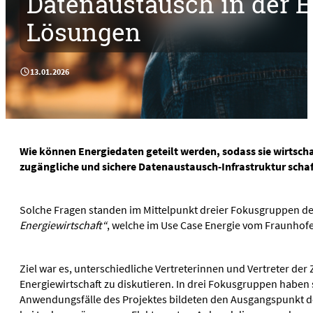
Datenaustausch in der En
Partner
Start-ups
Lösungen
Projekte
Community
Projekte
Branchenplattform Cybersicherheit
13.01.2026
Aktuelles
Cyberlab
News & Publikationen
Dateninstitut – Use Case Energie
Events
Daten und KI für die Stromnetze
Medien
Datenökonomie in der Energiewirtschaft
Magazin
Wie können Energiedaten geteilt werden, sodass sie wirtschaft
DIMOS: Digitales Identitätsmanagement und
Podcast
zugängliche und sichere Datenaustausch-Infrastruktur scha
Ökosystementwicklung
Videos
Forum EnShare
Solche Fragen standen im Mittelpunkt dreier Fokusgruppen d
GridQA
Energiewirtschaft“
, welche im Use Case Energie vom Fraunhofe
Klimakommune
Klimanettoeffekte digitaler Technologien
ML in Fernwärme
Ziel war es, unterschiedliche Vertreterinnen und Vertreter d
Energiewirtschaft zu diskutieren. In drei Fokusgruppen haben s
Übersicht von Piloten und Demonstrationsprojekte
Anwendungsfälle des Projektes bildeten den Ausgangspunkt d
Projekte erfüllt