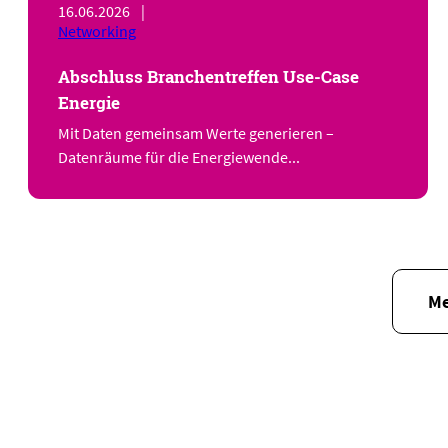
16.06.2026
|
Networking
Abschluss Branchentreffen Use-Case
Energie
Mit Daten gemeinsam Werte generieren –
Datenräume für die Energiewende...
Me