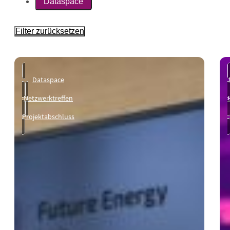
Dataspace
Filter zurücksetzen
Dataspace
Netzwerktreffen
Projektabschluss