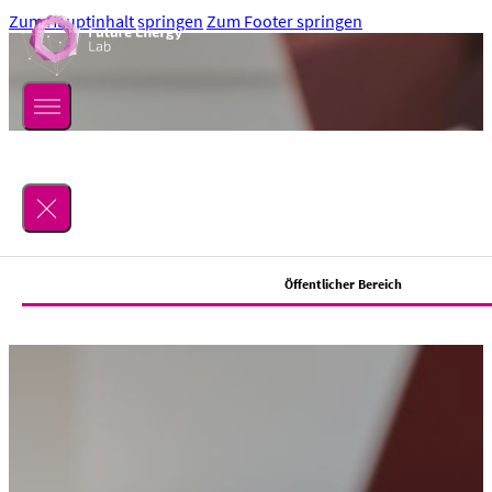
Zum Hauptinhalt springen
Zum Footer springen
Suchen
Öffentlicher Bereich
Lab
Über uns
Location
Mitmachen
Team