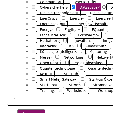
Community
Cybersecurity
Cybersicherheit
Dataspace
D
Digitale Technologien
Digitalisierun
EnerCrypt
Energie
Energieeff
Energiesektor
Energiewirtschaft
Energy
Englisch
EQuant
Fachaustausch
Fernwärme
F
Hackathon
Innovation
Innov
Interaktiv
KI
Klimaschutz
Künstliche Intelligenz
Mentoring
Messe
Networking
Netzwerkt
Open Doors
Projektabschluss
Quantentechnologie
Quantentechn
Re4DE
SET Hub
Smart Meter Gateway
Start-up Öko
Start-ups
Strom
Stromnetze
Training
Workshop
Worsho