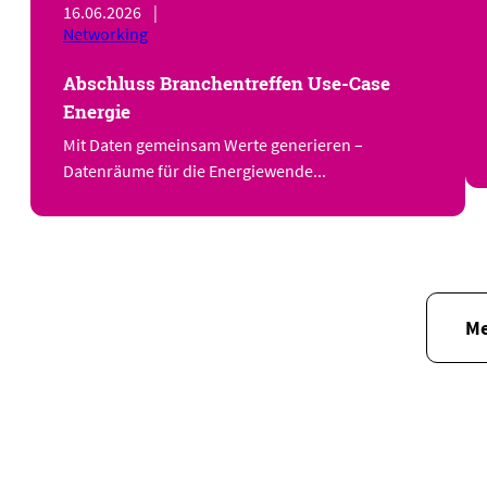
16.06.2026
|
Networking
Abschluss Branchentreffen Use-Case
Energie
Mit Daten gemeinsam Werte generieren –
Datenräume für die Energiewende...
Me