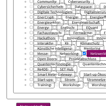
Community
Cybersecurity
Cybersicherheit
Dataspace
D
Digitale Technologien
Digitalisierun
EnerCrypt
Energie
Energieeff
Energiesektor
Energiewirtschaft
Energy
Englisch
EQuant
Fachaustausch
Fernwärme
F
Hackathon
Innovation
Innov
Interaktiv
KI
Klimaschutz
Künstliche Intelligenz
Mentoring
Messe
Networking
Netzwerkt
Open Doors
Projektabschluss
Quantentechnologie
Quantentechn
Re4DE
SET Hub
Smart Meter Gateway
Start-up Öko
Start-ups
Strom
Stromnetze
Training
Workshop
Worsho