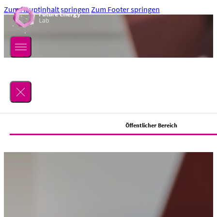
Zum Hauptinhalt springen
Zum Footer springen
Suchen
Öffentlicher Bereich
Lab
Über uns
Location
Mitmachen
Team