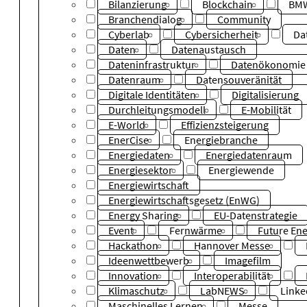
Bilanzierung
Blockchain
BM
Branchendialog
Community
Cyberlab
Cybersicherheit
Da
Daten
Datenaustausch
Dateninfrastruktur
Datenökonomie
Datenraum
Datensouveränität
Digitale Identitäten
Digitalisierung
Durchleitungsmodell
E-Mobilität
E-World
Effizienzsteigerung
EnerCise
Energiebranche
Energiedaten
Energiedatenraum
Energiesektor
Energiewende
Energiewirtschaft
Energiewirtschaftsgesetz (EnWG)
Energy Sharing
EU-Datenstrategie
Event
Fernwärme
Future Ene
Hackathon
Hannover Messe
Ideenwettbewerb
Imagefilm
Innovation
Interoperabilität
Klimaschutz
LabNEWS
Linke
Maschinelles Lernen
Messe