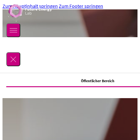
Zum Hauptinhalt springen
Zum Footer springen
Suchen
Öffentlicher Bereich
Lab
Über uns
Location
Mitmachen
Team