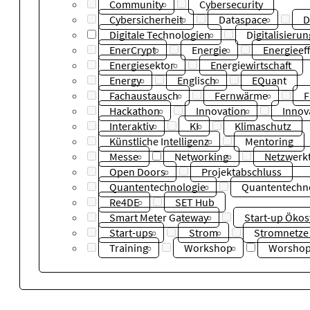
Community
Cybersecurity
Cybersicherheit
Dataspace
D
Digitale Technologien
Digitalisierun
EnerCrypt
Energie
Energieeff
Energiesektor
Energiewirtschaft
Energy
Englisch
EQuant
Fachaustausch
Fernwärme
F
Hackathon
Innovation
Innov
Interaktiv
KI
Klimaschutz
Künstliche Intelligenz
Mentoring
Messe
Networking
Netzwerkt
Open Doors
Projektabschluss
Quantentechnologie
Quantentechn
Re4DE
SET Hub
Smart Meter Gateway
Start-up Öko
Start-ups
Strom
Stromnetze
Training
Workshop
Worsho