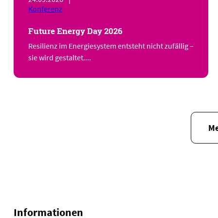
Konferenz
Future Energy Day 2026
Resilienz im Energiesystem entsteht nicht zufällig –
sie wird gestaltet....
Me
Informationen